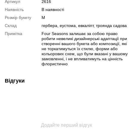
Артикул
2616
Наявність
В наявності
Розмір букету
M
Склад
гербера, еустома, евкаліпт, троянда садова
Примітка
Four Seasons залишає за собою право
робити невеликі дизайнерські адаптації при
створенні вашого букета або композиції, які
не торкатимуться їх стилю, форми або
кольорових схем, що були вказані у вашому
замовленні, і не впливатимуть на цінність
флористично
Відгуки
Додайте перший відгук