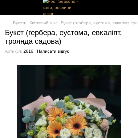
Букети
Квітковий мікс
Букет (гербера, еустома, евкаліпт, тр
Букет (гербера, еустома, евкаліпт,
троянда садова)
Артикул:
2616
Написати відгук