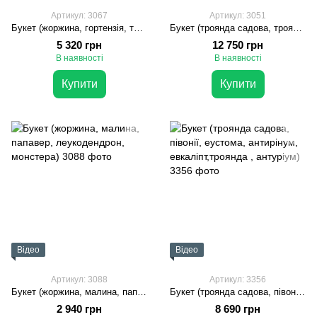
Артикул: 3067
Артикул: 3051
Букет (жоржина, гортензія, троянда , евкаліпт, хризантема, флебодіум)
Букет (троянда садова, троянда, гортензия, протея, дельфініум,евкаліпт, еустома)
5 320 грн
12 750 грн
В наявності
В наявності
Купити
Купити
Відео
Відео
Артикул: 3088
Артикул: 3356
Букет (жоржина, малина, папавер, леукодендрон, монстера)
Букет (троянда садова, півонії, еустома, антирінум, евкаліпт,троянда , антуріум)
2 940 грн
8 690 грн