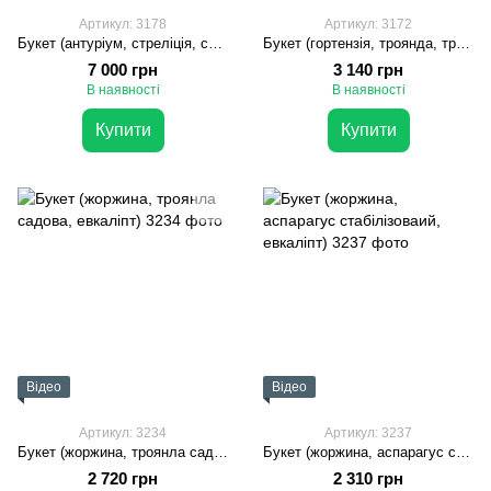
Артикул: 3178
Артикул: 3172
Букет (антуріум, стреліція, соняшник, гортензія, жоржина, леукодендрон, троянда, орнітогалум, астільба, евкаліпт)
Букет (гортензія, троянда, троянда садова, евкаліпт, гвоздика, жоржина)
7 000 грн
3 140 грн
В наявності
В наявності
Купити
Купити
Відео
Відео
Артикул: 3234
Артикул: 3237
Букет (жоржина, троянла садова, евкаліпт)
Букет (жоржина, аспарагус стабілізоваий, евкаліпт)
2 720 грн
2 310 грн