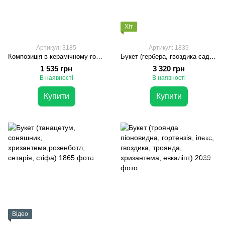
Хіт
Артикул: 3185
Артикул: 1839
Композиція в керамічному горщику (жоржина, евкаліпт)
Букет (гербера, гвоздика садова, нелюмбо, леукодендрон, розенботл, брунія, антирхірум, стіфа, скімія)
1 535 грн
3 320 грн
В наявності
В наявності
Купити
Купити
Відео