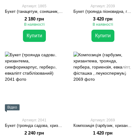
Артикул: 1865
Артикул: 2039
Букет (танацетум, соняшник, хризантема,розенботл, сетарія, стіфа)
Букет (троянда піоновидна, гортензія, ілекс, гвоздика, троянда, хризантема, евкаліпт)
2 180 грн
3 420 грн
В наявності
В наявності
Купити
Купити
Відео
Артикул: 2041
Артикул: 2069
Букет (троянда садова, хризантема, симфорикарпус, гербера, евкаліпт стабілізований)
Композиція (гарбузик, хризантема, троянда, гербера, гориензія, евкаліпт, фісташка , леукоспермум)
2 240 грн
1 420 грн