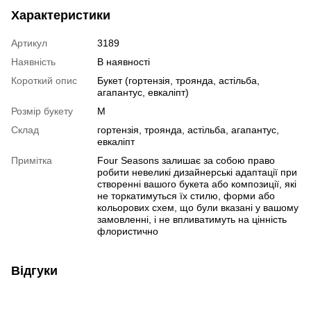
Характеристики
Артикул
3189
Наявність
В наявності
Короткий опис
Букет (гортензія, троянда, астільба,
агапантус, евкаліпт)
Розмір букету
M
Склад
гортензія, троянда, астільба, агапантус,
евкаліпт
Примітка
Four Seasons залишає за собою право
робити невеликі дизайнерські адаптації при
створенні вашого букета або композиції, які
не торкатимуться їх стилю, форми або
кольорових схем, що були вказані у вашому
замовленні, і не впливатимуть на цінність
флористично
Відгуки