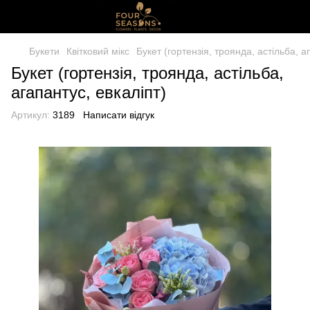
Букети
Квітковий мікс
Букет (гортензія, троянда, астільба, а
Букет (гортензія, троянда, астільба,
агапантус, евкаліпт)
Артикул:
3189
Написати відгук