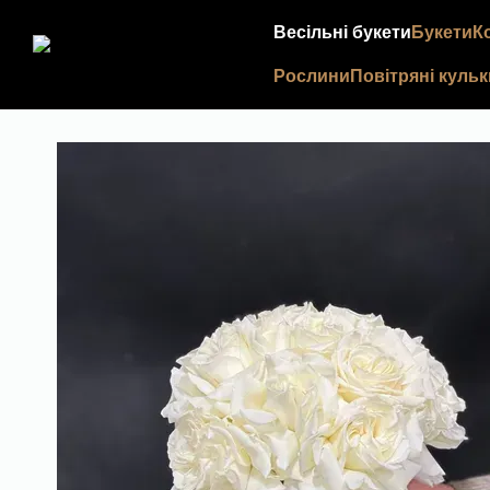
Перейти до основного контенту
Весільні букети
Букети
К
Рослини
Повітряні кульк