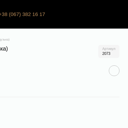
+38 (067) 382 16 17
цузька)
ка)
Артикул
2073