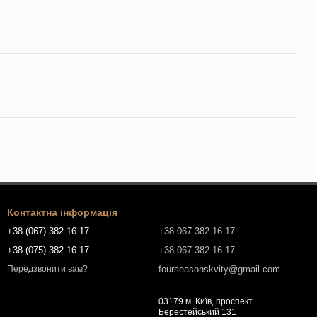
Контактна інформація
+38 (067) 382 16 17
+38 067 382 16 17
+38 (075) 382 16 17
+38 067 382 16 17
fourseasonskvity@gmail.com
Передзвонити вам?
03179 м. Київ, проспект
Берестейський 131