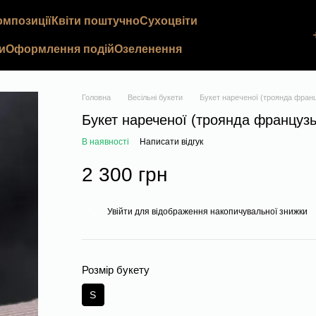
омпозиції
Квіти поштучно
Сухоцвіти
и
Оформлення подій
Озеленення
Головна
Весільні букети
Букет нареченої (троянда фран
Букет нареченої (троянда французь
В наявності
Написати відгук
2 300 грн
Увійти
для відображення накопичувальної знижки
%
Розмір букету
S