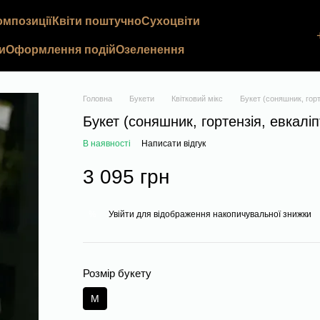
омпозиції
Квіти поштучно
Сухоцвіти
и
Оформлення подій
Озеленення
Головна
Букети
Квітковий мікс
Букет (соняшник, горт
Букет (соняшник, гортензія, евкалі
В наявності
Написати відгук
3 095 грн
Увійти
для відображення накопичувальної знижки
%
Розмір букету
M