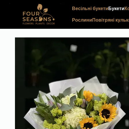
Перейти до основного контенту
Весільні букети
Букети
К
Рослини
Повітряні кульк