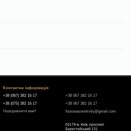
Контактна інформація
+38 (067) 382 16 17
+38 067 382 16 17
+38 (075) 382 16 17
+38 067 382 16 17
fourseasonskvity@gmail.com
Передзвонити вам?
03179 м. Київ, проспект
Берестейський 131