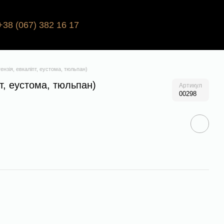
+38 (067) 382 16 17
ензія, евкаліпт, еустома, тюльпан)
пт, еустома, тюльпан)
Артикул
00298