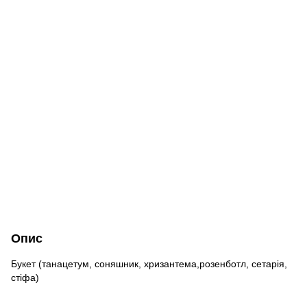
Опис
Букет (танацетум, соняшник, хризантема,розенботл, сетарія,
стіфа)