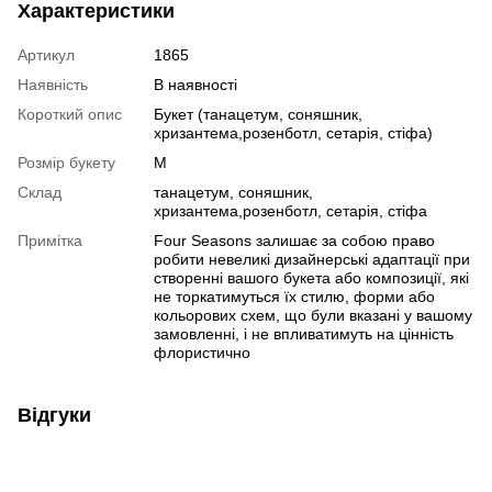
Характеристики
Артикул
1865
Наявність
В наявності
Короткий опис
Букет (танацетум, соняшник,
хризантема,розенботл, сетарія, стіфа)
Розмір букету
M
Склад
танацетум, соняшник,
хризантема,розенботл, сетарія, стіфа
Примітка
Four Seasons залишає за собою право
робити невеликі дизайнерські адаптації при
створенні вашого букета або композиції, які
не торкатимуться їх стилю, форми або
кольорових схем, що були вказані у вашому
замовленні, і не впливатимуть на цінність
флористично
Відгуки