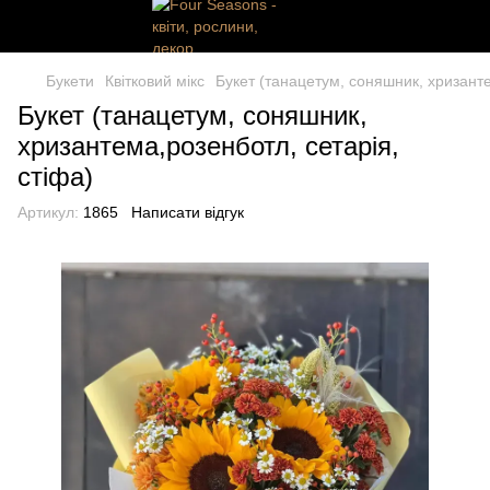
Букети
Квітковий мікс
Букет (танацетум, соняшник, хризанте
Букет (танацетум, соняшник,
хризантема,розенботл, сетарія,
стіфа)
Артикул:
1865
Написати відгук