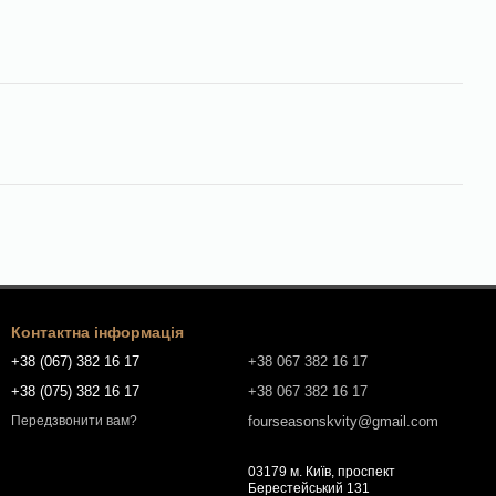
Контактна інформація
+38 (067) 382 16 17
+38 067 382 16 17
+38 (075) 382 16 17
+38 067 382 16 17
fourseasonskvity@gmail.com
Передзвонити вам?
03179 м. Київ, проспект
Берестейський 131