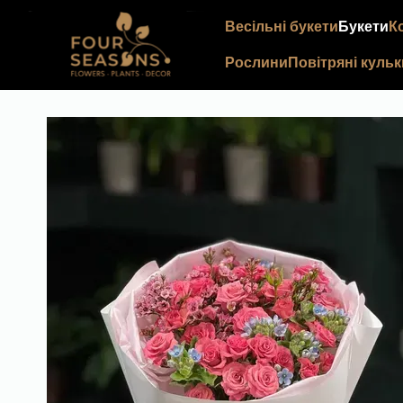
Перейти до основного контенту
Весільні букети
Букети
К
Рослини
Повітряні кульк