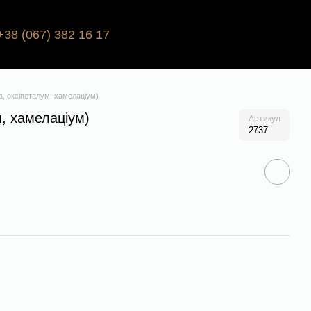
+38 (067) 382 16 17
а, оксіпеталум, хамелаціум)
м, хамелаціум)
Артикул
2737