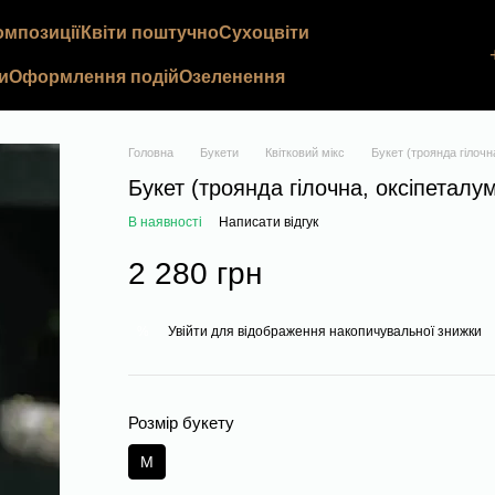
омпозиції
Квіти поштучно
Сухоцвіти
и
Оформлення подій
Озеленення
Головна
Букети
Квітковий мікс
Букет (троянда гілочн
Букет (троянда гілочна, оксіпеталу
В наявності
Написати відгук
2 280 грн
Увійти
для відображення накопичувальної знижки
%
Розмір букету
M