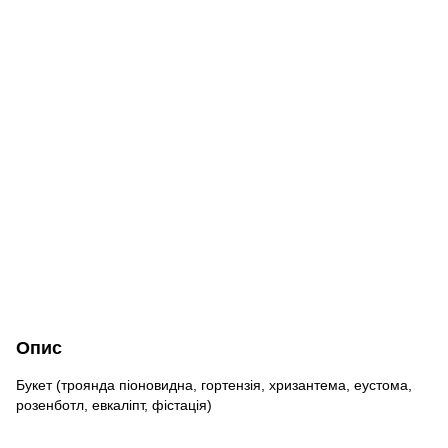
Опис
Букет (троянда піоновидна, гортензія, хризантема, еустома,
розенботл, евкаліпт, фістація)