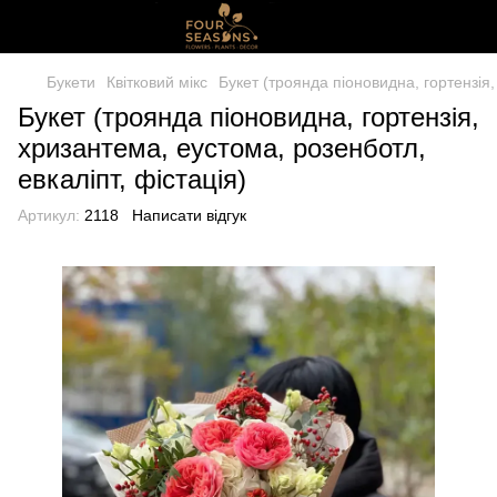
Букети
Квітковий мікс
Букет (троянда піоновидна, гортензія,
Букет (троянда піоновидна, гортензія,
хризантема, еустома, розенботл,
евкаліпт, фістація)
Артикул:
2118
Написати відгук