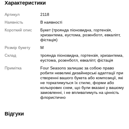
Характеристики
Артикул
2118
Наявність
В наявності
Короткий опис
Букет (троянда піоновидна, гортензія,
хризантема, еустома, розенботл, евкаліпт,
фістація)
Розмір букету
M
Склад
троянда піоновидна, гортензія, хризантема,
еустома, розенботл, евкаліпт, фістація
Примітка
Four Seasons залишає за собою право
робити невеликі дизайнерські адаптації при
створенні вашого букета або композиції, які
не торкатимуться їх стилю, форми або
кольорових схем, що були вказані у вашому
замовленні, і не впливатимуть на цінність
флористично
Відгуки