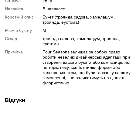
Артикул
2526
Наявність
В наявності
Короткий опис
Букет (троянда садова, хамелаціум,
троянда, еустома)
Розмір букету
M
Склад
троянда садова, хамелаціум, троянда,
еустома
Примітка
Four Seasons залишає за собою право
робити невеликі дизайнерські адаптації при
створенні вашого букета або композиції, які
не торкатимуться їх стилю, форми або
кольорових схем, що були вказані у вашому
замовленні, і не впливатимуть на цінність
флористично
Відгуки