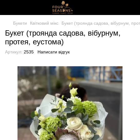
Букети
Квітковий мікс
Букет (троянда садова, вібурнум, про
Букет (троянда садова, вібурнум,
протея, еустома)
Артикул:
2535
Написати відгук