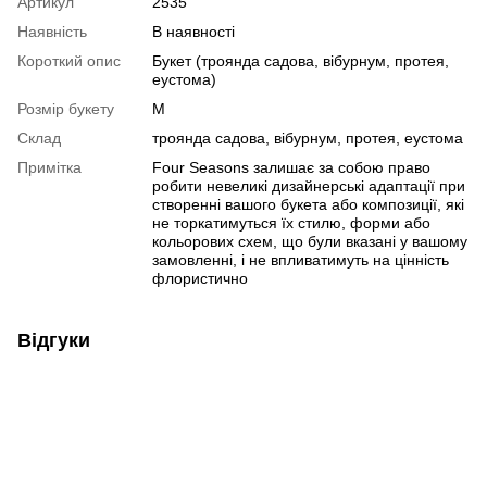
Артикул
2535
Наявність
В наявності
Короткий опис
Букет (троянда садова, вібурнум, протея,
еустома)
Розмір букету
M
Склад
троянда садова, вібурнум, протея, еустома
Примітка
Four Seasons залишає за собою право
робити невеликі дизайнерські адаптації при
створенні вашого букета або композиції, які
не торкатимуться їх стилю, форми або
кольорових схем, що були вказані у вашому
замовленні, і не впливатимуть на цінність
флористично
Відгуки