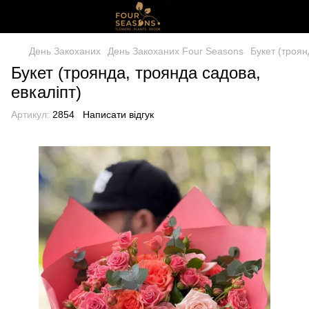
День Закоханих
День Закоханих Four Seasons
Букет (троян
Букет (троянда, троянда садова,
евкаліпт)
Артикул:
2854
Написати відгук