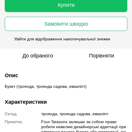
Купити
Замовити швидко
Увійти
для відображення накопичувальної знижки
%
До обраного
Порівняти
Опис
Букет (троянда, троянда садова, евкаліпт)
Характеристики
Склад
троянда, троянда садова, евкаліпт
Примітка
Four Seasons залишає за собою право
робити невеликі дизайнерські адаптації при
створенні вашого букета або композиції, які