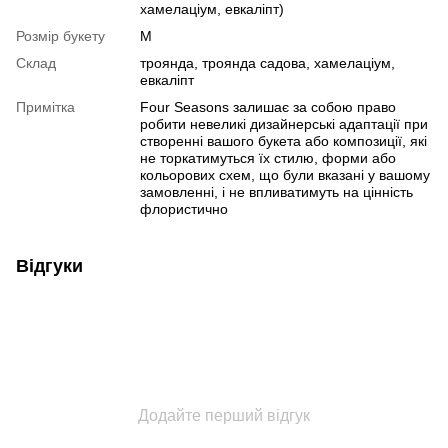
хамелаціум, евкаліпт)
Розмір букету
M
Склад
троянда, троянда садова, хамелаціум,
евкаліпт
Примітка
Four Seasons залишає за собою право
робити невеликі дизайнерські адаптації при
створенні вашого букета або композиції, які
не торкатимуться їх стилю, форми або
кольорових схем, що були вказані у вашому
замовленні, і не впливатимуть на цінність
флористично
Відгуки
Додайте перший відгук