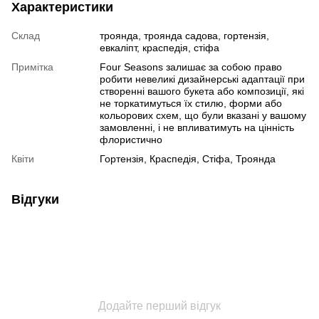
Характеристики
Склад
троянда, троянда садова, гортензія,
евкаліпт, краспедія, стіфа
Примітка
Four Seasons залишає за собою право
робити невеликі дизайнерські адаптації при
створенні вашого букета або композиції, які
не торкатимуться їх стилю, форми або
кольорових схем, що були вказані у вашому
замовленні, і не впливатимуть на цінність
флористично
Квіти
Гортензія, Краспедія, Стіфа, Троянда
Відгуки
Додайте перший відгук