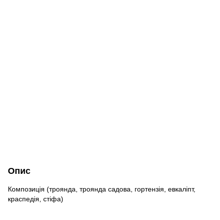
Опис
Композиція (троянда, троянда садова, гортензія, евкаліпт,
краспедія, стіфа)