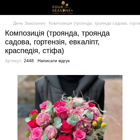
День Закоханих
Композиція (троянда, троянда садова, гортен
Композиція (троянда, троянда
садова, гортензія, евкаліпт,
краспедія, стіфа)
Артикул:
2448
Написати відгук