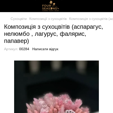
Сухоцвіти
Композиції з сухоцвітів
Композиція з сухоцвітів (
Композиція з сухоцвітів (аспарагус,
нелюмбо , лагурус, фалярис,
папавер)
Артикул:
00284
Написати відгук