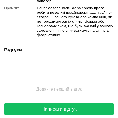
папавер
Примітка
Four Seasons залишає за собою право
робити невеликі дизайнерські адаптації при
створенні вашого букета або композиції, які
не торкатимуться їх стилю, форми або
кольорових схем, що були вказані у вашому
замовленні, і не впливатимуть на цінність
флористично
Відгуки
Додайте перший відгук
Написати відгук