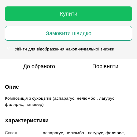
Купити
Замовити швидко
Увійти
для відображення накопичувальної знижки
%
До обраного
Порівняти
Опис
Композиція з сухоцвітів (аспарагус, нелюмбо , лагурус,
фалярис, папавер)
Характеристики
Склад
аспарагус, нелюмбо , лагурус, фалярис,