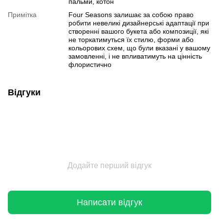
пальми, котон
Примітка
Four Seasons залишає за собою право
робити невеликі дизайнерські адаптації при
створенні вашого букета або композиції, які
не торкатимуться їх стилю, форми або
кольорових схем, що були вказані у вашому
замовленні, і не впливатимуть на цінність
флористично
Відгуки
Додайте перший відгук
Написати відгук