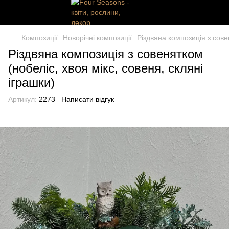
Композиції
Новорічні композиції
Різдвяна композиція з совен
Різдвяна композиція з совенятком
(нобеліс, хвоя мікс, совеня, скляні
іграшки)
Артикул:
2273
Написати відгук