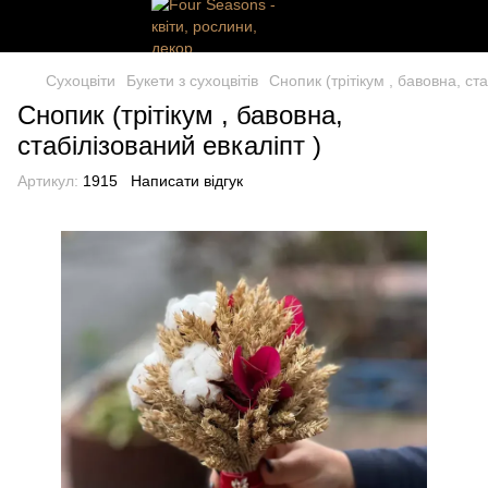
Сухоцвіти
Букети з сухоцвітів
Снопик (трітікум , бавовна, ста
Снопик (трітікум , бавовна,
стабілізований евкаліпт )
Артикул:
1915
Написати відгук