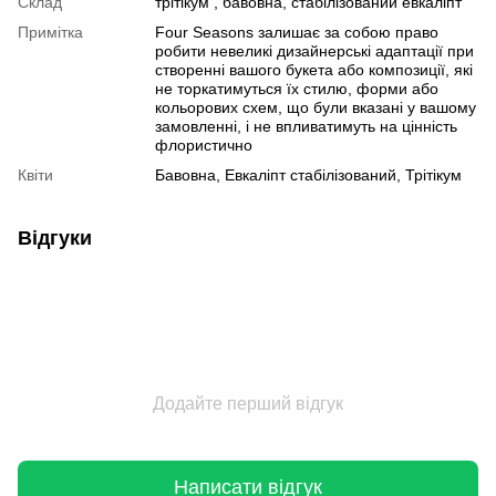
Склад
трітікум , бавовна, стабілізований евкаліпт
Примітка
Four Seasons залишає за собою право
робити невеликі дизайнерські адаптації при
створенні вашого букета або композиції, які
не торкатимуться їх стилю, форми або
кольорових схем, що були вказані у вашому
замовленні, і не впливатимуть на цінність
флористично
Квіти
Бавовна, Евкаліпт стабілізований, Трітікум
Відгуки
Додайте перший відгук
Написати відгук