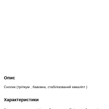
Опис
Снопик (трітікум , бавовна, стабілізований евкаліпт )
Характеристики