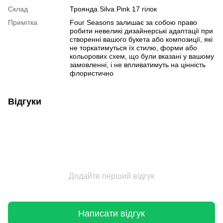
Склад
Троянда Silva Pink 17 гілок
Примітка
Four Seasons залишає за собою право
робити невеликі дизайнерські адаптації при
створенні вашого букета або композиції, які
не торкатимуться їх стилю, форми або
кольорових схем, що були вказані у вашому
замовленні, і не впливатимуть на цінність
флористично
Відгуки
Додайте перший відгук
Написати відгук