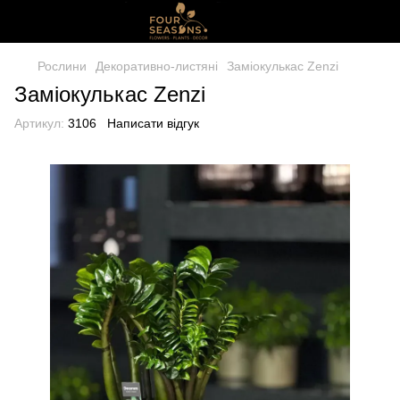
Рослини
Декоративно-листяні
Заміокулькас Zenzi
Заміокулькас Zenzi
Артикул:
3106
Написати відгук